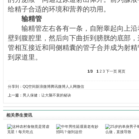
给精子合适的环境和营养的功用。
输精管
输精管左右各有一条，自附睾起向上沿
壁到腹腔里，然后向下曲折到膀胱的底部，
管相互接近和同侧精囊的管子合并成为射精
到尿道里。
1
/
3
1
2
3
下一页
尾页
分享到：
QQ空间
新浪微博
腾讯微博
人人网
微信
上一篇：
男人保健：让大脑不衰的秘诀
相关养生资讯