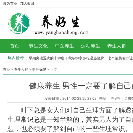
设为首页
加入收藏
首页
养生文化
中医养生
运动养生
养生人群
热点推荐：
早期尖锐湿疣的十种症
|
秋冬御寒多吃温热健脾
|
七个清肠偏方让
季吃板栗好处多到想
|
卵巢保养7妙招 做娇嫩
|
首页
>
养生人群
>
男性保健
> 正文
健康养生 男性一定要了解自己
发表日期：2014-02-28 15:28:02
|
来源 ：
养好生
|
点击
时下总是女人们对自己生理方面了解透
生理常识总是一知半解的，其实男人为了自
想，也必须要了解到自己的一些生理常识。