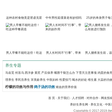
这种农村食物竟是肾虚克星
中年男性延缓衰老有妙招吗
25岁的单身男子每
做
男人早餐不能吃这些！吃这
男人长时间不“行事”，带来
男人腰疼发生前，该
种
效
养生专题
马齿苋
何首乌
西洋参
黄芪
产后保养
嘴唇干裂怎么办
下雪天注意事项
鸡蛋的食
理养生
李民浩养生
宋美龄养生
中医妇科
性爱技巧
喝水的好处
维生素
大蒜的功
柠檬的功效与作用
鸽子汤的功效
猪血的营养价值
首 页
-
关于我们
-
人才招聘
-
对外合作
-
网友投
养好生养生网
-
养生文化
-
中医
Copyrights © 2017-2019 //w