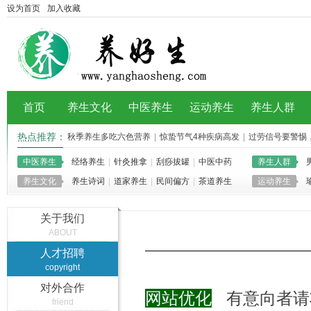
设为首页
加入收藏
首页
养生文化
中医养生
运动养生
养生人群
热点推荐：
秋季养生多吃六色营养
|
惊蛰节气4种疾病高发
|
过劳信号要警惕
秋季减肥吃什么 推荐
|
经络养生：按摩中冲穴巧
|
中医养生
经络养生
|
针灸推拿
|
刮痧拔罐
|
中医中药
养生人群
养生文化
养生诗词
|
道家养生
|
民间偏方
|
茶道养生
运动养生
关于我们
ABOUT
人才招聘
copyright
对外合作
网站优化
有意向者请
friend